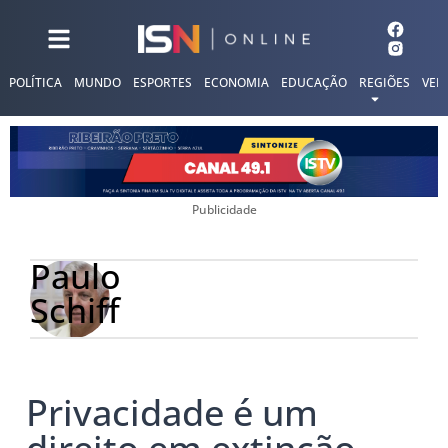
POLÍTICA
MUNDO
ESPORTES
ECONOMIA
EDUCAÇÃO
REGIÕES
VER
Publicidade
Paulo
Schiff
Privacidade é um