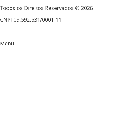
Todos os Direitos Reservados © 2026
CNPJ 09.592.631/0001-11
Menu
Baixada Santista
Brasil
Ciência e Tecnologia
Colunistas
Destaques
Economia