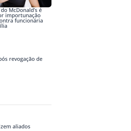
 do McDonald’s é
or importunação
ontra funcionária
lia
ós revogação de
izem aliados