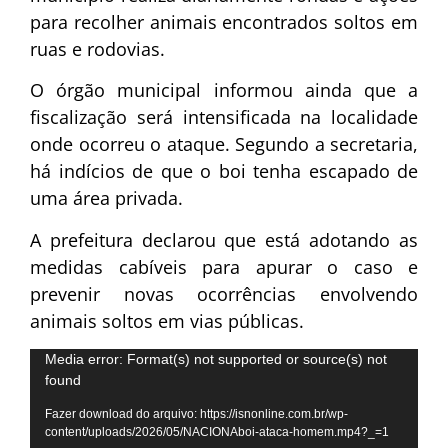
para recolher animais encontrados soltos em
ruas e rodovias.
O órgão municipal informou ainda que a
fiscalização será intensificada na localidade
onde ocorreu o ataque. Segundo a secretaria,
há indícios de que o boi tenha escapado de
uma área privada.
A prefeitura declarou que está adotando as
medidas cabíveis para apurar o caso e
prevenir novas ocorrências envolvendo
animais soltos em vias públicas.
Tocador
Media error: Format(s) not supported or source(s) not
found
de
vídeo
Fazer download do arquivo: https://isnonline.com.br/wp-
content/uploads/2026/05/NACIONAboi-ataca-homem.mp4?_=1