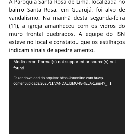
A Paróquia Santa Rosa de Lima, localizada no
bairro Santa Rosa, em Guarujá, foi alvo de
vandalismo. Na manhã desta segunda-feira
(11), a igreja amanheceu com os vidros do
muro frontal quebrados. A equipe do ISN
esteve no local e constatou que os estilhaços
indicam sinais de apedrejamento.
Tocador
Media error: Format(s) not supported or source(s) not
found
de
vídeo
Fazer download do arquivo: https://isnonline.com.br/wp-
content/uploads/2025/11/VANDALISMO-IGREJA-1.mp4?_=1