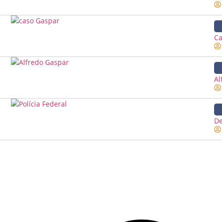
Ca
Al
De