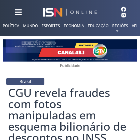
POLÍTICA
MUNDO
ESPORTES
ECONOMIA
EDUCAÇÃO
REGIÕES
VER
Publicidade
Brasil
CGU revela fraudes
com fotos
manipuladas em
esquema bilionário de
descontos no INSS