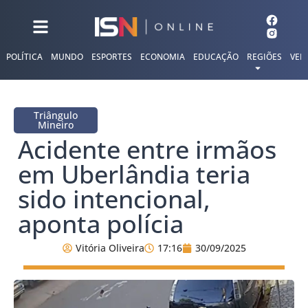
POLÍTICA
MUNDO
ESPORTES
ECONOMIA
EDUCAÇÃO
REGIÕES
VER
Triângulo
Mineiro
Acidente entre irmãos
em Uberlândia teria
sido intencional,
aponta polícia
Vitória Oliveira
17:16
30/09/2025