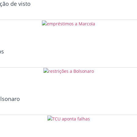
ão de visto
os
olsonaro