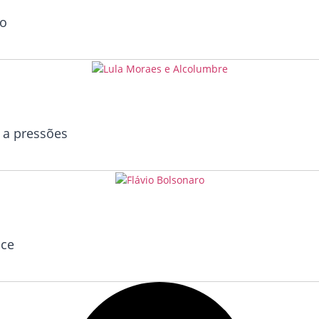
io
 a pressões
ice