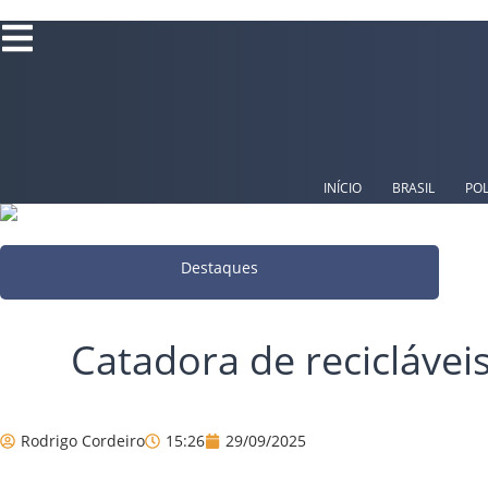
Ir
para
o
conteúdo
INÍCIO
BRASIL
POL
Destaques
Catadora de recicláve
Rodrigo Cordeiro
15:26
29/09/2025