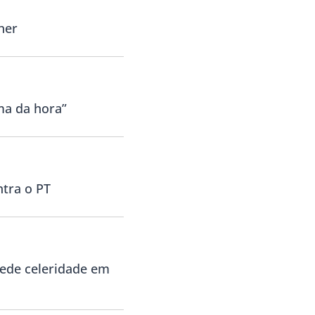
her
ma da hora”
ntra o PT
pede celeridade em