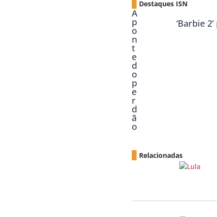
Destaques ISN
A
p
‘Barbie 2
o
n
t
e
d
o
p
e
r
d
ã
o
Relacionadas