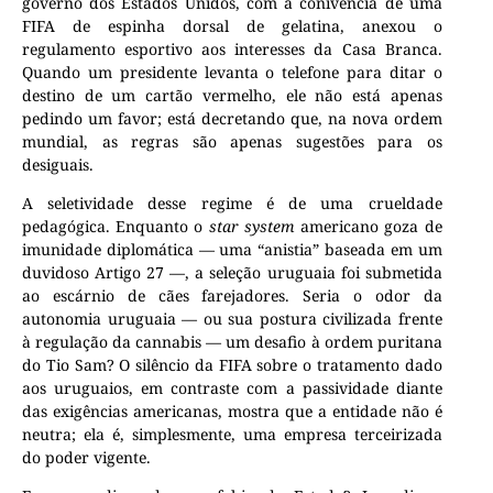
governo dos Estados Unidos, com a conivência de uma
FIFA de espinha dorsal de gelatina, anexou o
regulamento esportivo aos interesses da Casa Branca.
Quando um presidente levanta o telefone para ditar o
destino de um cartão vermelho, ele não está apenas
pedindo um favor; está decretando que, na nova ordem
mundial, as regras são apenas sugestões para os
desiguais.
A seletividade desse regime é de uma crueldade
pedagógica. Enquanto o
star system
americano goza de
imunidade diplomática — uma “anistia” baseada em um
duvidoso Artigo 27 —, a seleção uruguaia foi submetida
ao escárnio de cães farejadores. Seria o odor da
autonomia uruguaia — ou sua postura civilizada frente
à regulação da cannabis — um desafio à ordem puritana
do Tio Sam? O silêncio da FIFA sobre o tratamento dado
aos uruguaios, em contraste com a passividade diante
das exigências americanas, mostra que a entidade não é
neutra; ela é, simplesmente, uma empresa terceirizada
do poder vigente.