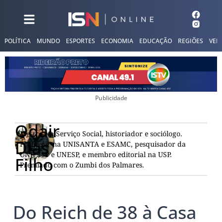
POLÍTICA
MUNDO
ESPORTES
ECONOMIA
EDUCAÇÃO
REGIÕES
VER
Publicidade
Odair
Mestre em Serviço Social, historiador e sociólogo.
Dias
Professor na UNISANTA e ESAMC, pesquisador da
UNIFESP e UNESP, e membro editorial na USP.
Filho
Premiado com o Zumbi dos Palmares.
Do Reich de 38 à Casa