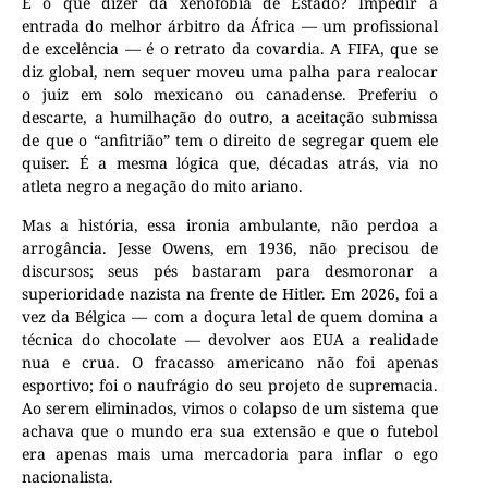
E o que dizer da xenofobia de Estado? Impedir a
entrada do melhor árbitro da África — um profissional
de excelência — é o retrato da covardia. A FIFA, que se
diz global, nem sequer moveu uma palha para realocar
o juiz em solo mexicano ou canadense. Preferiu o
descarte, a humilhação do outro, a aceitação submissa
de que o “anfitrião” tem o direito de segregar quem ele
quiser. É a mesma lógica que, décadas atrás, via no
atleta negro a negação do mito ariano.
Mas a história, essa ironia ambulante, não perdoa a
arrogância. Jesse Owens, em 1936, não precisou de
discursos; seus pés bastaram para desmoronar a
superioridade nazista na frente de Hitler. Em 2026, foi a
vez da Bélgica — com a doçura letal de quem domina a
técnica do chocolate — devolver aos EUA a realidade
nua e crua. O fracasso americano não foi apenas
esportivo; foi o naufrágio do seu projeto de supremacia.
Ao serem eliminados, vimos o colapso de um sistema que
achava que o mundo era sua extensão e que o futebol
era apenas mais uma mercadoria para inflar o ego
nacionalista.