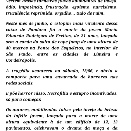
Vertem dessas torneiras fluxos abundantes de inveja,
ódio, impotência, frustração, egoísmo, narcisismo,
truculência reprimida, orgulho… tudo de ruim.
Neste mês de junho, o estopim mais virulento dessa
caixa de Pandora foi a morte da jovem Maria
Eduarda Rodrigues de Freitas, de 21 anos, lançada
sem a corda do salto de rope jump de uma altura de
40 metros na Ponte dos Esqueletos, no interior de
São Paulo, entre as cidades de Limeira e
Cordeirópolis.
A tragédia aconteceu no sábado, 13/06, e abriu a
comporta para uma enxurrada de horrores nas
redes sociais.
E põe horror nisso. Necrofilia e estupro incentivados,
só para começar.
Os autores, mobilizados talvez pela inveja da beleza
da infeliz jovem, lançada para a morte de uma
altura equivalente à de um edifício de 12, 13
pavimentos, celebravam o drama da moça e da