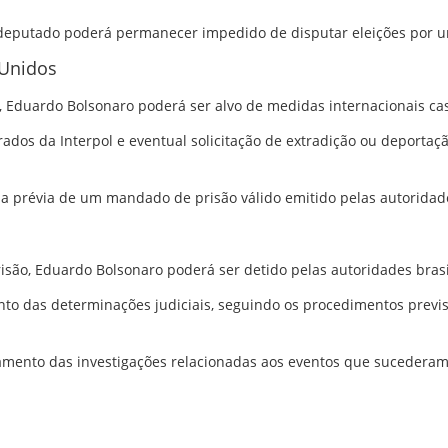
x-deputado poderá permanecer impedido de disputar eleições por 
 Unidos
 Eduardo Bolsonaro poderá ser alvo de medidas internacionais caso
urados da Interpol e eventual solicitação de extradição ou deport
cia prévia de um mandado de prisão válido emitido pelas autoridade
são, Eduardo Bolsonaro poderá ser detido pelas autoridades brasi
nto das determinações judiciais, seguindo os procedimentos previst
ento das investigações relacionadas aos eventos que sucederam a