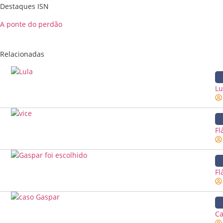
Destaques ISN
A ponte do perdão
Relacionadas
Lu
Fl
Fl
Ca