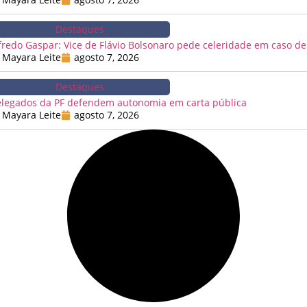
Destaques
fredo Gaspar: Vice de Flávio Bolsonaro pede celeridade em caso de
Mayara Leite
agosto 7, 2026
Destaques
legados da PF defendem autonomia em carta pública
Mayara Leite
agosto 7, 2026