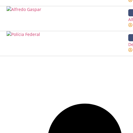
Al
De