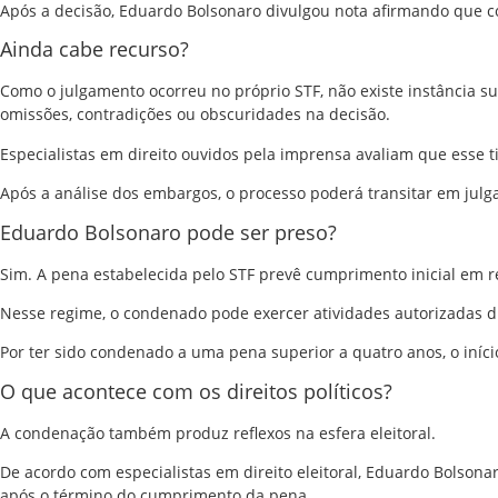
Após a decisão, Eduardo Bolsonaro divulgou nota afirmando que con
Ainda cabe recurso?
Como o julgamento ocorreu no próprio STF, não existe instância s
omissões, contradições ou obscuridades na decisão.
Especialistas em direito ouvidos pela imprensa avaliam que esse t
Após a análise dos embargos, o processo poderá transitar em julga
Eduardo Bolsonaro pode ser preso?
Sim. A pena estabelecida pelo STF prevê cumprimento inicial em 
Nesse regime, o condenado pode exercer atividades autorizadas du
Por ter sido condenado a uma pena superior a quatro anos, o iníc
O que acontece com os direitos políticos?
A condenação também produz reflexos na esfera eleitoral.
De acordo com especialistas em direito eleitoral, Eduardo Bolsonar
após o término do cumprimento da pena.