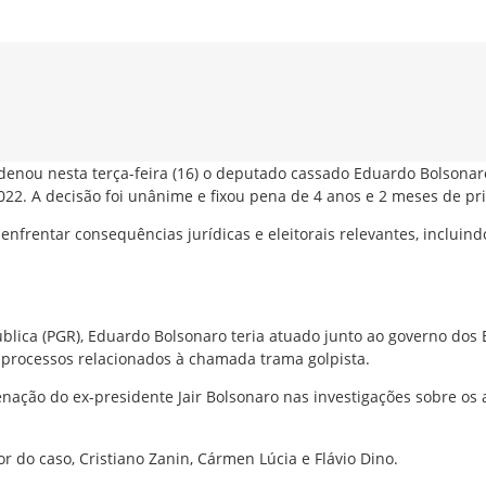
enou nesta terça-feira (16) o deputado cassado Eduardo Bolsonaro
2022. A decisão foi unânime e fixou pena de 4 anos e 2 meses de p
nfrentar consequências jurídicas e eleitorais relevantes, incluindo
blica (PGR), Eduardo Bolsonaro teria atuado junto ao governo do
s processos relacionados à chamada trama golpista.
nação do ex-presidente Jair Bolsonaro nas investigações sobre os 
 do caso, Cristiano Zanin, Cármen Lúcia e Flávio Dino.