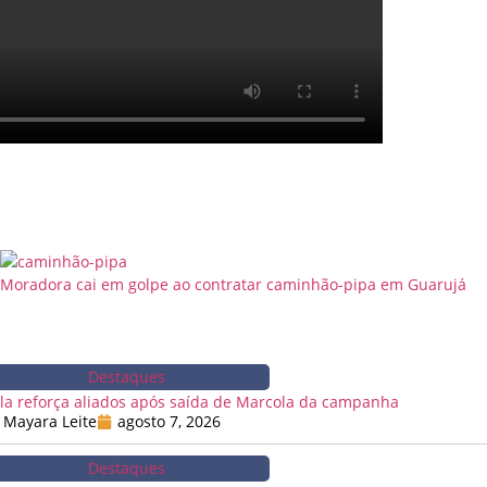
Moradora cai em golpe ao contratar caminhão-pipa em Guarujá
Destaques
la reforça aliados após saída de Marcola da campanha
Mayara Leite
agosto 7, 2026
Destaques