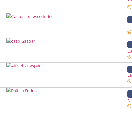
Fl
Fl
Ca
Al
De