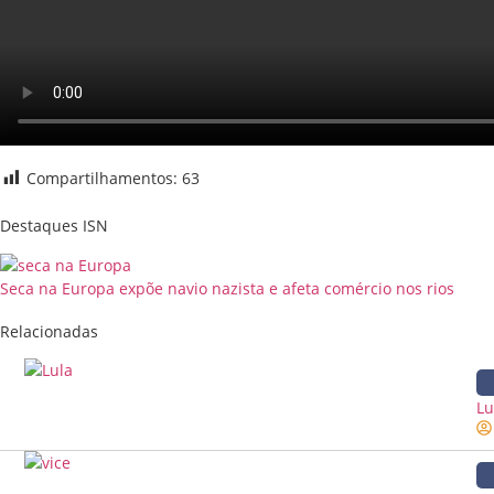
Compartilhamentos:
63
Destaques ISN
Seca na Europa expõe navio nazista e afeta comércio nos rios
Relacionadas
Lu