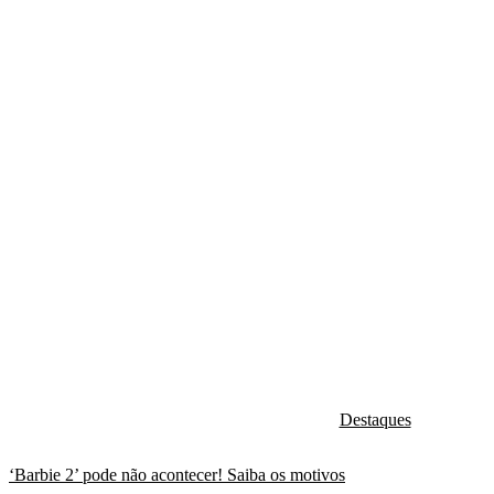
Destaques
‘Barbie 2’ pode não acontecer! Saiba os motivos