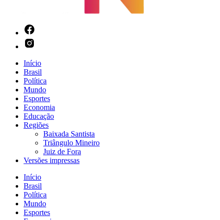
Início
Brasil
Política
Mundo
Esportes
Economia
Educação
Regiões
Baixada Santista
Triângulo Mineiro
Juiz de Fora
Versões impressas
Início
Brasil
Política
Mundo
Esportes