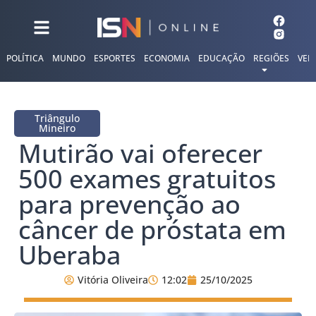
POLÍTICA
MUNDO
ESPORTES
ECONOMIA
EDUCAÇÃO
REGIÕES
VER
Triângulo
Mineiro
Mutirão vai oferecer
500 exames gratuitos
para prevenção ao
câncer de próstata em
Uberaba
Vitória Oliveira
12:02
25/10/2025