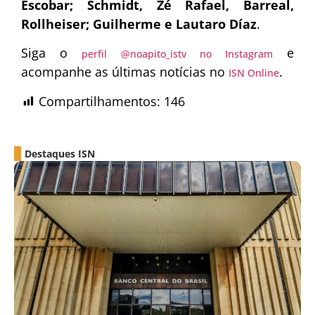
Escobar; Schmidt, Zé Rafael, Barreal,
Rollheiser; Guilherme e Lautaro Díaz
.
Siga o
e
perfil @noapito_istv no Instagram
acompanhe as últimas notícias no
.
ISN Online
Compartilhamentos:
146
Destaques ISN