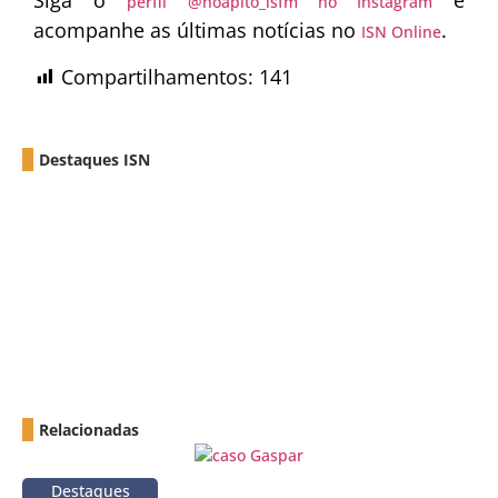
Siga o
e
perfil @noapito_isfm no Instagram
acompanhe as últimas notícias no
.
ISN Online
Compartilhamentos:
141
Destaques ISN
Relacionadas
Destaques