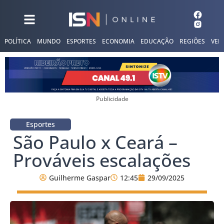
POLÍTICA
MUNDO
ESPORTES
ECONOMIA
EDUCAÇÃO
REGIÕES
VER
Publicidade
Esportes
São Paulo x Ceará –
Prováveis escalações
Guilherme Gaspar
12:45
29/09/2025