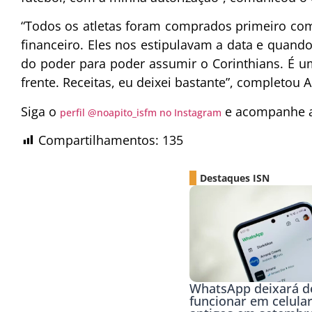
“Todos os atletas foram comprados primeiro co
financeiro. Eles nos estipulavam a data e quand
do poder para poder assumir o Corinthians. É u
frente. Receitas, eu deixei bastante”, completou 
Siga o
e acompanhe as
perfil @noapito_isfm no Instagram
Compartilhamentos:
135
Destaques ISN
WhatsApp deixará d
funcionar em celula