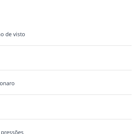
 de visto
sonaro
 pressões