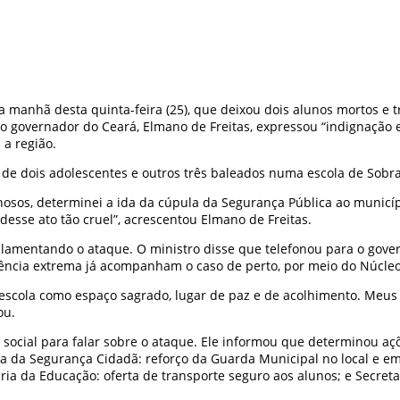
na manhã desta quinta-feira (25), que deixou dois alunos mortos e t
, o governador do Ceará, Elmano de Freitas, expressou “indignação
 a região.
e dois adolescentes e outros três baleados numa escola de Sobral,
minosos, determinei a ida da cúpula da Segurança Pública ao munic
desse ato tão cruel”, acrescentou Elmano de Freitas.
amentando o ataque. O ministro disse que telefonou para o govern
iolência extrema já acompanham o caso de perto, por meio do Núcl
a escola como espaço sagrado, lugar de paz e de acolhimento. Meus
ou.
 social para falar sobre o ataque. Ele informou que determinou aç
ia da Segurança Cidadã: reforço da Guarda Municipal no local e em
ia da Educação: oferta de transporte seguro aos alunos; e Secretar