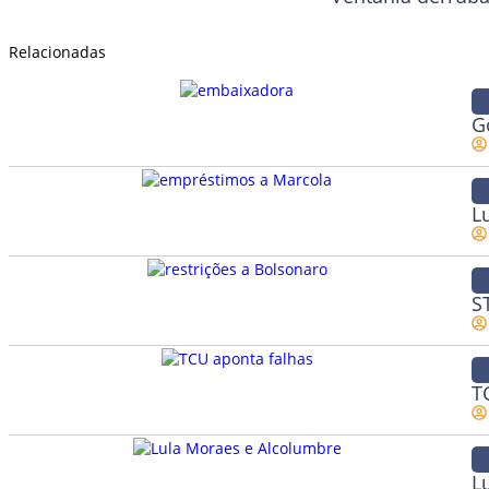
Relacionadas
G
L
S
T
L