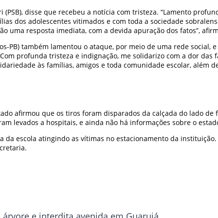
i (PSB), disse que recebeu a notícia com tristeza. “Lamento profu
lias dos adolescentes vitimados e com toda a sociedade sobralense,
ão uma resposta imediata, com a devida apuração dos fatos”, afir
PB) também lamentou o ataque, por meio de uma rede social, e dis
s. Com profunda tristeza e indignação, me solidarizo com a dor das
idariedade às famílias, amigos e toda comunidade escolar, além de
tado afirmou que os tiros foram disparados da calçada do lado de 
foram levados a hospitais, e ainda não há informações sobre o estad
a da escola atingindo as vítimas no estacionamento da instituição
retaria.
 árvore e interdita avenida em Guarujá