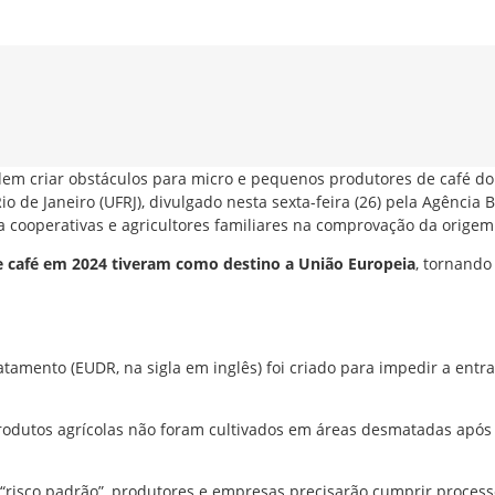
dem criar obstáculos para micro e pequenos produtores de café d
 de Janeiro (UFRJ), divulgado nesta sexta-feira (26) pela Agência
 cooperativas e agricultores familiares na comprovação da origem
de café em 2024 tiveram como destino a União Europeia
, tornando
amento (EUDR, na sigla em inglês) foi criado para impedir a ent
rodutos agrícolas não foram cultivados em áreas desmatadas apó
“risco padrão”, produtores e empresas precisarão cumprir processo