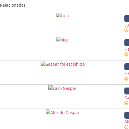
Relacionadas
Lu
Fl
Fl
Ca
Al