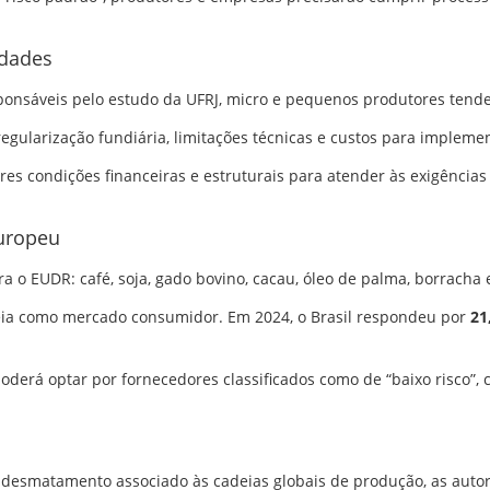
ldades
ponsáveis pelo estudo da UFRJ, micro e pequenos produtores tende
egularização fundiária, limitações técnicas e custos para impleme
s condições financeiras e estruturais para atender às exigências
uropeu
 o EUDR: café, soja, gado bovino, cacau, óleo de palma, borracha 
peia como mercado consumidor. Em 2024, o Brasil respondeu por
21
derá optar por fornecedores classificados como de “baixo risco”,
o desmatamento associado às cadeias globais de produção, as au