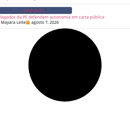
Destaques
legados da PF defendem autonomia em carta pública
Mayara Leite
agosto 7, 2026