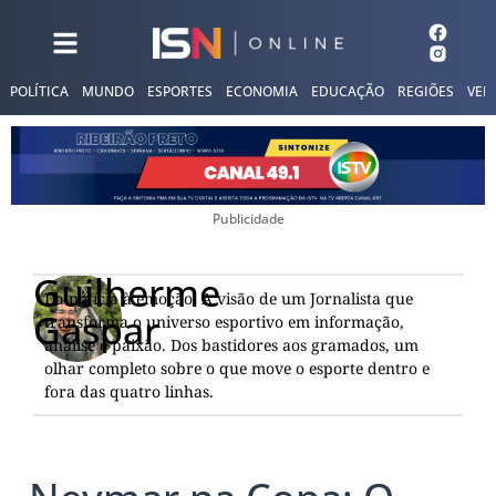
POLÍTICA
MUNDO
ESPORTES
ECONOMIA
EDUCAÇÃO
REGIÕES
VER
Publicidade
Guilherme
Da notícia à emoção: A visão de um Jornalista que
Gaspar
transforma o universo esportivo em informação,
análise e paixão. Dos bastidores aos gramados, um
olhar completo sobre o que move o esporte dentro e
fora das quatro linhas.