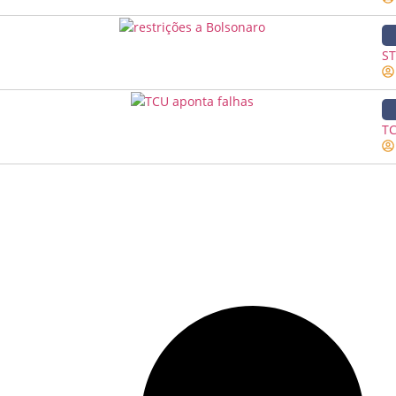
ST
TC