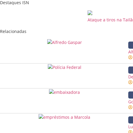
Destaques ISN
Ataque a tiros na Tail
Relacionadas
Al
De
Go
Lu