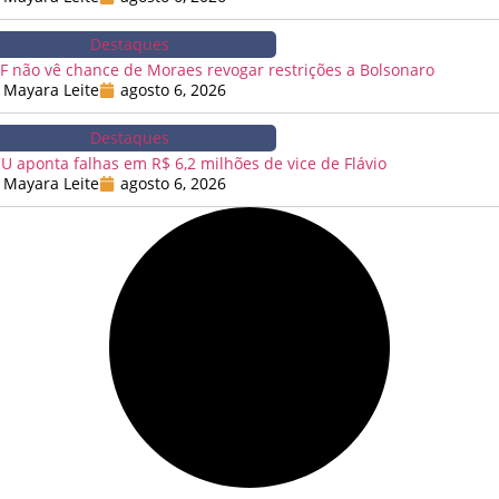
Destaques
F não vê chance de Moraes revogar restrições a Bolsonaro
Mayara Leite
agosto 6, 2026
Destaques
U aponta falhas em R$ 6,2 milhões de vice de Flávio
Mayara Leite
agosto 6, 2026