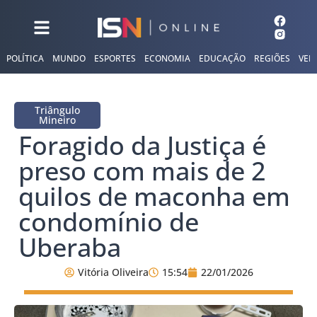
POLÍTICA
MUNDO
ESPORTES
ECONOMIA
EDUCAÇÃO
REGIÕES
VER
Triângulo
Mineiro
Foragido da Justiça é
preso com mais de 2
quilos de maconha em
condomínio de
Uberaba
Vitória Oliveira
15:54
22/01/2026