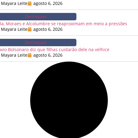
Mayara Leite
agosto 6, 2026
Destaques
la, Moraes e Alcolumbre se reaproximam em meio a pressões
Mayara Leite
agosto 6, 2026
Destaques
ávio Bolsonaro diz que filhas cuidarão dele na velhice
Mayara Leite
agosto 6, 2026