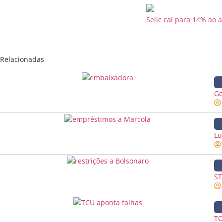
Selic cai para 14% ao
Relacionadas
Go
Lu
ST
TC