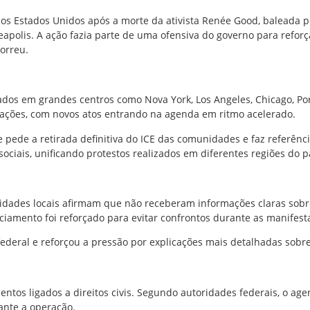
os Estados Unidos após a morte da ativista Renée Good, baleada 
apolis
. A ação fazia parte de uma ofensiva do governo para refo
correu.
rados em grandes centros como Nova York, Los Angeles, Chicago, P
cações, com novos atos entrando na agenda em ritmo acelerado.
e pede a retirada definitiva do ICE das comunidades e faz referên
ociais, unificando protestos realizados em diferentes regiões do p
ridades locais afirmam que não receberam informações claras sobre
iamento foi reforçado para evitar confrontos durante as manifest
federal e reforçou a pressão por explicações mais detalhadas sob
os ligados a direitos civis. Segundo autoridades federais, o agen
rante a operação.