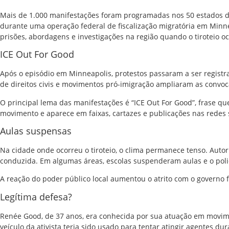
Mais de 1.000 manifestações foram programadas nos 50 estados d
durante uma operação federal de fiscalização migratória em
Minne
prisões, abordagens e investigações na região quando o tiroteio o
ICE Out For Good
Após o episódio em Minneapolis, protestos passaram a ser regist
de direitos civis e movimentos pró-imigração ampliaram as convo
O principal lema das manifestações é “ICE Out For Good”, frase qu
movimento e aparece em faixas, cartazes e publicações nas redes s
Aulas suspensas
Na cidade onde ocorreu o tiroteio, o clima permanece tenso. Auto
conduzida. Em algumas áreas, escolas suspenderam aulas e o polic
A reação do poder público local aumentou o atrito com o governo 
Legítima defesa?
Renée Good, de 37 anos, era conhecida por sua atuação em moviment
veículo da ativista teria sido usado para tentar atingir agentes du