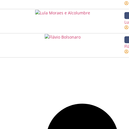
Lu
Fl