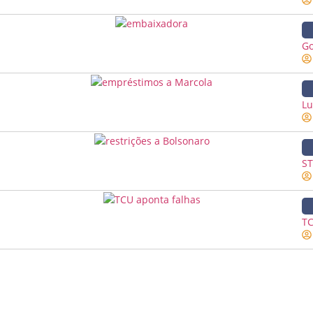
Go
Lu
ST
TC