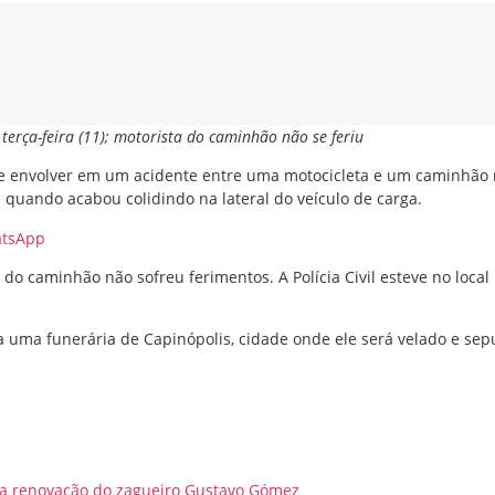
terça-feira (11); motorista do caminhão não se feriu
 se envolver em um acidente entre uma motocicleta e um caminhão 
 quando acabou colidindo na lateral do veículo de carga.
atsApp
 do caminhão não sofreu ferimentos. A Polícia Civil esteve no local
a uma funerária de Capinópolis, cidade onde ele será velado e sep
a renovação do zagueiro Gustavo Gómez