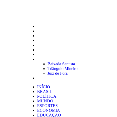
INÍCIO
BRASIL
POLÍTICA
MUNDO
ESPORTES
ECONOMIA
EDUCAÇÃO
REGIÕES
Baixada Santista
Triângulo Mineiro
Juiz de Fora
VERSÕES IMPRESSAS
INÍCIO
BRASIL
POLÍTICA
MUNDO
ESPORTES
ECONOMIA
EDUCAÇÃO