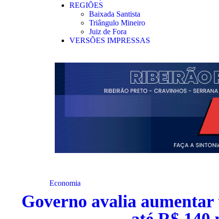
REGIÕES
Baixada Santista
Triângulo Mineiro
Juiz de Fora
VERSÕES IMPRESSAS
Economia
Governo avalia aumentar 