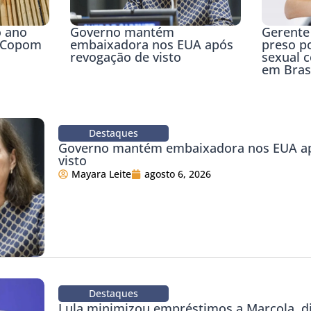
Gerente
o ano
Governo mantém
preso p
o Copom
embaixadora nos EUA após
sexual c
revogação de visto
em Brasí
Destaques
Governo mantém embaixadora nos EUA ap
visto
Mayara Leite
agosto 6, 2026
Destaques
Lula minimizou empréstimos a Marcola, d