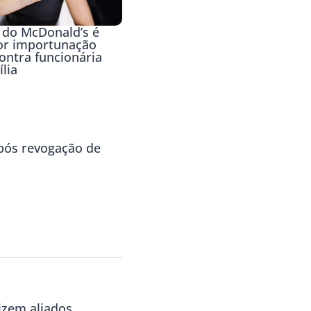
 do McDonald’s é
or importunação
ontra funcionária
lia
ós revogação de
izem aliados