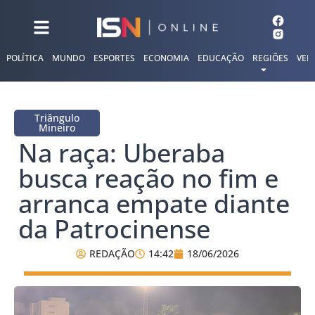
POLÍTICA
MUNDO
ESPORTES
ECONOMIA
EDUCAÇÃO
REGIÕES
VER
Triângulo
Mineiro
Na raça: Uberaba
busca reação no fim e
arranca empate diante
da Patrocinense
REDAÇÃO
14:42
18/06/2026