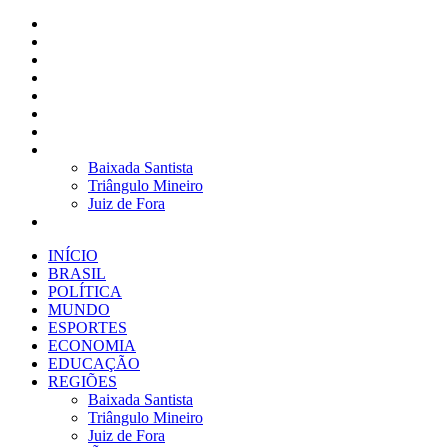
INÍCIO
BRASIL
POLÍTICA
MUNDO
ESPORTES
ECONOMIA
EDUCAÇÃO
REGIÕES
Baixada Santista
Triângulo Mineiro
Juiz de Fora
VERSÕES IMPRESSAS
INÍCIO
BRASIL
POLÍTICA
MUNDO
ESPORTES
ECONOMIA
EDUCAÇÃO
REGIÕES
Baixada Santista
Triângulo Mineiro
Juiz de Fora