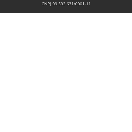
CNPJ 09.592.631/0001-11