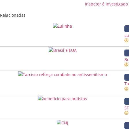
Inspetor é investigad
Relacionadas
Lu
Br
Ta
ST