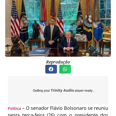
Reprodução
Trinity Audio
Getting your
player ready...
– O senador
Flávio Bolsonaro
se reuniu
Política
nesta terça-feira (26) com o presidente dos