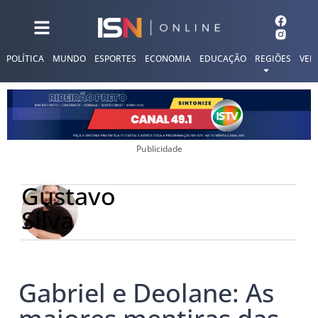
POLÍTICA
MUNDO
ESPORTES
ECONOMIA
EDUCAÇÃO
REGIÕES
VER
Publicidade
Gustavo
Silva
Gabriel e Deolane: As