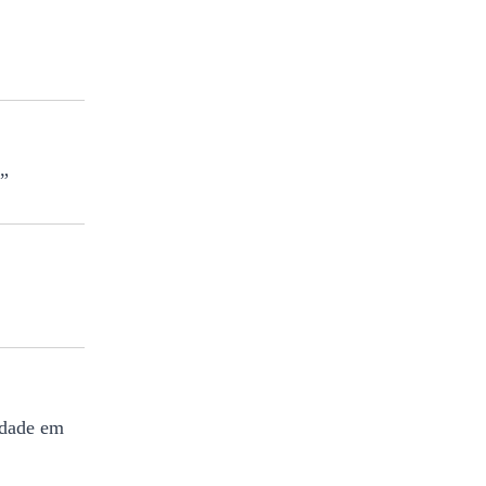
a”
idade em