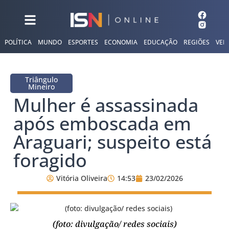
POLÍTICA
MUNDO
ESPORTES
ECONOMIA
EDUCAÇÃO
REGIÕES
VER
Triângulo
Mineiro
Mulher é assassinada
após emboscada em
Araguari; suspeito está
foragido
Vitória Oliveira
14:53
23/02/2026
(foto: divulgação/ redes sociais)