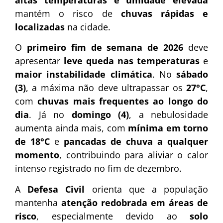
altas temperaturas e umidade elevada
mantém o risco de
chuvas rápidas e
localizadas
na cidade.
O
primeiro fim de semana de 2026
deve
apresentar
leve queda nas temperaturas
e
maior instabilidade climática
. No
sábado
(3)
, a máxima não deve ultrapassar os
27°C
,
com
chuvas mais frequentes ao longo do
dia
. Já no
domingo (4)
, a nebulosidade
aumenta ainda mais, com
mínima em torno
de 18°C
e
pancadas de chuva a qualquer
momento
, contribuindo para aliviar o calor
intenso registrado no fim de dezembro.
A
Defesa Civil
orienta que a população
mantenha
atenção redobrada em áreas de
risco
, especialmente devido ao
solo