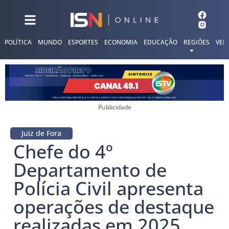
POLÍTICA
MUNDO
ESPORTES
ECONOMIA
EDUCAÇÃO
REGIÕES
VER
Publicidade
Juiz de Fora
Chefe do 4º
Departamento de
Polícia Civil apresenta
operações de destaque
realizadas em 2025