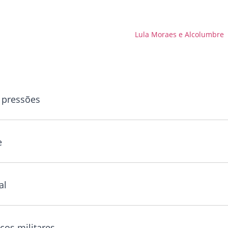
 pressões
e
al
ços militares