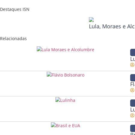
Destaques ISN
Lula, Moraes e A
Relacionadas
L
F
L
B