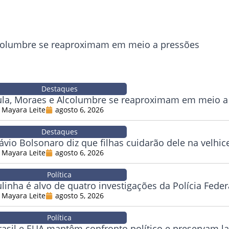
lcolumbre se reaproximam em meio a pressões
Destaques
ula, Moraes e Alcolumbre se reaproximam em meio a
Mayara Leite
agosto 6, 2026
Destaques
lávio Bolsonaro diz que filhas cuidarão dele na velhic
Mayara Leite
agosto 6, 2026
Política
ulinha é alvo de quatro investigações da Polícia Feder
Mayara Leite
agosto 5, 2026
Política
rasil e EUA mantêm confronto político e preservam la