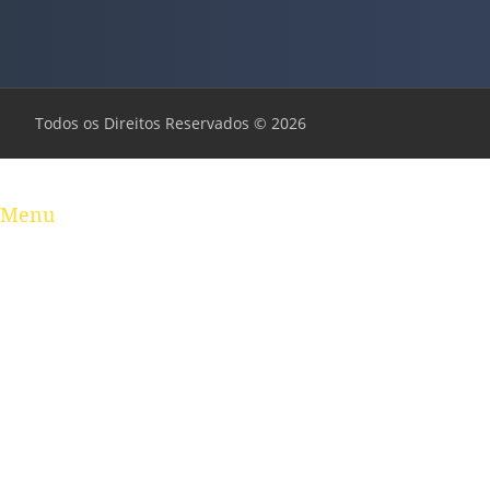
Todos os Direitos Reservados © 2026
Menu
Baixada Santista
Brasil
Ciência e Tecnologia
Colunistas
Destaques