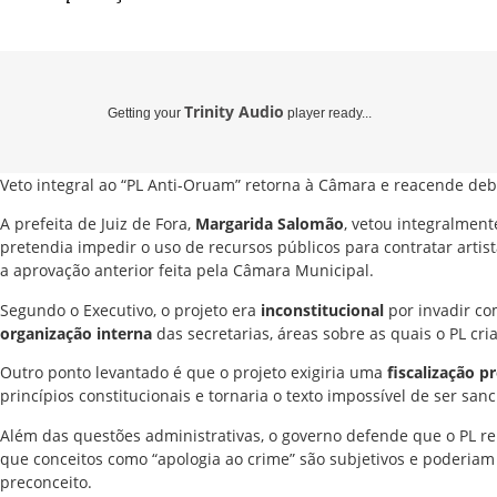
Trinity Audio
Getting your
player ready...
Veto integral ao “PL Anti-Oruam” retorna à Câmara e reacende deba
A prefeita de Juiz de Fora,
Margarida Salomão
, vetou integralment
pretendia impedir o uso de recursos públicos para contratar artista
a aprovação anterior feita pela Câmara Municipal.
Segundo o Executivo, o projeto era
inconstitucional
por invadir co
organização interna
das secretarias, áreas sobre as quais o PL cri
Outro ponto levantado é que o projeto exigiria uma
fiscalização p
princípios constitucionais e tornaria o texto impossível de ser san
Além das questões administrativas, o governo defende que o PL re
que conceitos como “apologia ao crime” são subjetivos e poderia
preconceito.