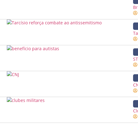
Br
Ta
ST
CN
Cl