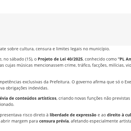
te sobre cultura, censura e limites legais no município.
e, no sábado (15), o
Projeto de Lei 40/2025
, conhecido como
“PL A
s cujas músicas mencionassem crime, tráfico, facções, milícias, vio
mpetências exclusivas da Prefeitura. O governo afirma que só o Ex
ava obrigações indevidas.
révia de conteúdos artísticos
, criando novas funções não previstas 
cionado.
presentava risco direto à
liberdade de expressão
e ao
direito à cu
m abrir margem para
censura prévia
, afetando especialmente artist