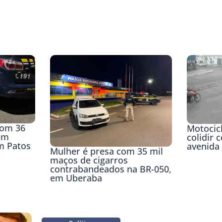
com 36
Motocicl
em
colidir 
m Patos
avenida
Mulher é presa com 35 mil
maços de cigarros
contrabandeados na BR-050,
em Uberaba