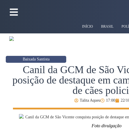
INÍCIO
BRASIL
POL
Baixada Santista
Canil da GCM de São Vic
posição de destaque em cam
de cães polici
Talita Aqueu
17:00
22/1
Foto divulgação