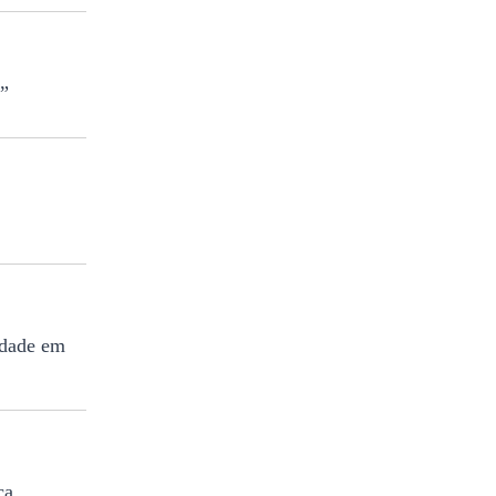
a”
idade em
ca