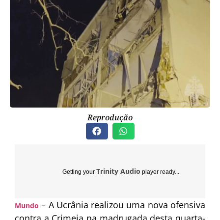
Reprodução
Trinity Audio
Getting your
player ready...
– A
Ucrânia
realizou uma nova ofensiva
Mundo
contra a
Crimeia
na madrugada desta quarta-