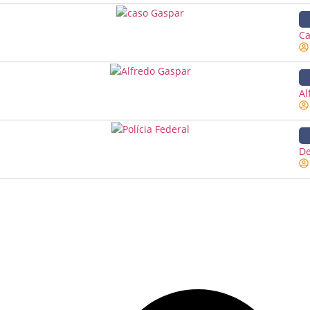
Ca
Al
De