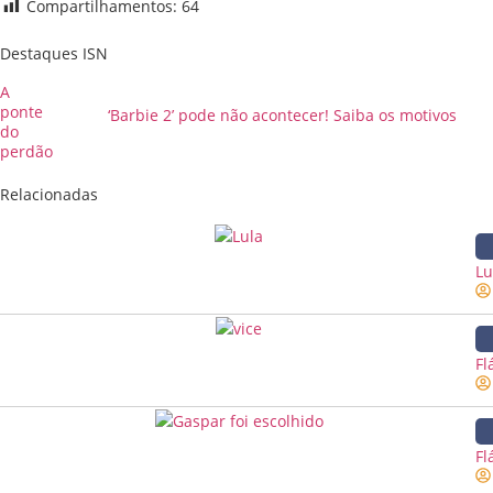
Compartilhamentos:
64
Destaques ISN
A
ponte
‘Barbie 2’ pode não acontecer! Saiba os motivos
do
perdão
Relacionadas
Lu
Fl
Fl