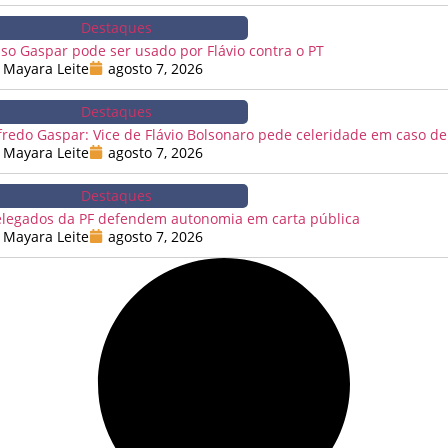
Destaques
so Gaspar pode ser usado por Flávio contra o PT
Mayara Leite
agosto 7, 2026
Destaques
fredo Gaspar: Vice de Flávio Bolsonaro pede celeridade em caso de
Mayara Leite
agosto 7, 2026
Destaques
legados da PF defendem autonomia em carta pública
Mayara Leite
agosto 7, 2026