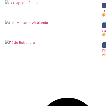
TC
Lu
Fl