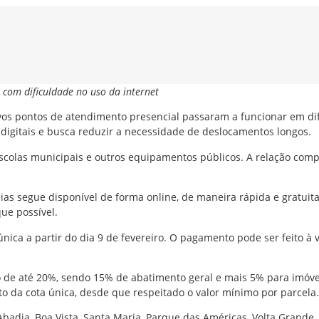
 com dificuldade no uso da internet
vos pontos de atendimento presencial passaram a funcionar em dife
digitais e busca reduzir a necessidade de deslocamentos longos.
colas municipais e outros equipamentos públicos. A relação compl
as segue disponível de forma online, de maneira rápida e gratuit
que possível.
única a partir do dia 9 de fevereiro. O pagamento pode ser feito à
e até 20%, sendo 15% de abatimento geral e mais 5% para imóveis
 da cota única, desde que respeitado o valor mínimo por parcela.
dia, Boa Vista, Santa Maria, Parque das Américas, Volta Grande, 