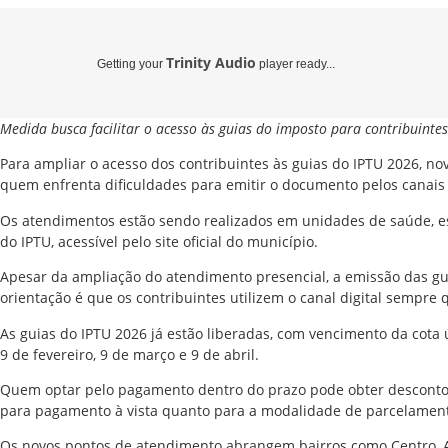
Trinity Audio
Getting your
player ready...
Medida busca facilitar o acesso às guias do imposto para contribuintes
Para ampliar o acesso dos contribuintes às guias do IPTU 2026, no
quem enfrenta dificuldades para emitir o documento pelos canais 
Os atendimentos estão sendo realizados em unidades de saúde, es
do IPTU, acessível pelo site oficial do município.
Apesar da ampliação do atendimento presencial, a emissão das gui
orientação é que os contribuintes utilizem o canal digital sempre 
As guias do IPTU 2026 já estão liberadas, com vencimento da cota 
9 de fevereiro, 9 de março e 9 de abril.
Quem optar pelo pagamento dentro do prazo pode obter desconto d
para pagamento à vista quanto para a modalidade de parcelamento
Os novos pontos de atendimento abrangem bairros como Centro, Aba