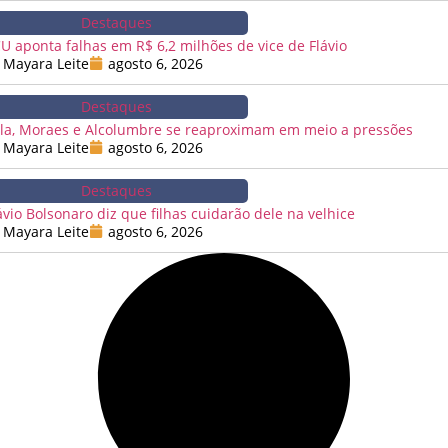
Destaques
U aponta falhas em R$ 6,2 milhões de vice de Flávio
Mayara Leite
agosto 6, 2026
Destaques
la, Moraes e Alcolumbre se reaproximam em meio a pressões
Mayara Leite
agosto 6, 2026
Destaques
ávio Bolsonaro diz que filhas cuidarão dele na velhice
Mayara Leite
agosto 6, 2026