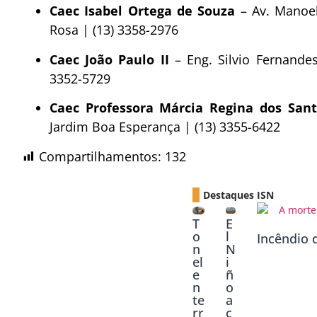
Caec Isabel Ortega de Souza
– Av. Manoel
Rosa | (13) 3358-2976
Caec João Paulo II
– Eng. Silvio Fernandes
3352-5729
Caec Professora Márcia Regina dos Sant
Jardim Boa Esperança | (13) 3355-6422
Compartilhamentos:
132
Destaques ISN
T
E
o
l
Incêndio 
n
N
el
i
e
ñ
n
o
te
a
rr
c