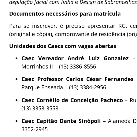
depilação facial com linha
e
Design de Sobrancelhas
Documentos necessários para matrícula
Para se inscrever, é preciso apresentar RG, 
(original e cópia), comprovante de residência (ori
Unidades dos Caecs com vagas abertas
Caec Vereador André Luiz Gonzalez
– 
Morrinhos II | (13) 3386-8556
Caec Professor Carlos César Fernandes 
Parque Enseada | (13) 3384-2956
Caec Cornélio de Conceição Pacheco
– Ru
(13) 3353-3553
Caec Capitão Dante Sinópoli
– Alameda Dra
3352-2945