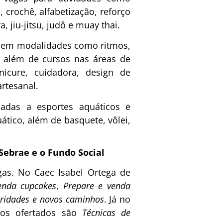
, crochê, alfabetização, reforço
, jiu-jitsu, judô e muay thai.
er em modalidades como ritmos,
ce, além de cursos nas áreas de
icure, cuidadora, design de
artesanal.
nadas a esportes aquáticos e
ático, além de basquete, vôlei,
Sebrae e o Fundo Social
gas. No Caec Isabel Ortega de
enda cupcakes
,
Prepare e venda
aridades e novos caminhos
. Já no
sos ofertados são
Técnicas de