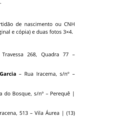
.
certidão de nascimento ou CNH
ginal e cópia) e duas fotos 3×4.
Travessa 268, Quadra 77 –
Garcia
– Rua Iracema, s/nº –
a do Bosque, s/nº – Perequê |
cena, 513 – Vila Áurea | (13)