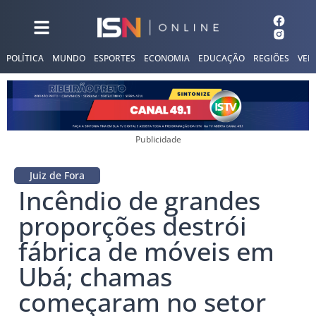
POLÍTICA
MUNDO
ESPORTES
ECONOMIA
EDUCAÇÃO
REGIÕES
VER
Publicidade
Juiz de Fora
Incêndio de grandes
proporções destrói
fábrica de móveis em
Ubá; chamas
começaram no setor