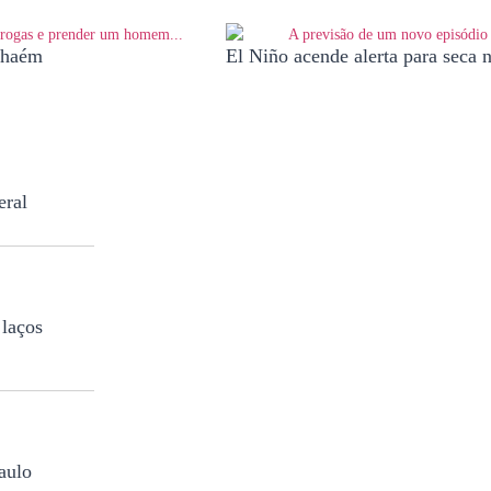
anhaém
El Niño acende alerta para seca 
eral
 laços
aulo