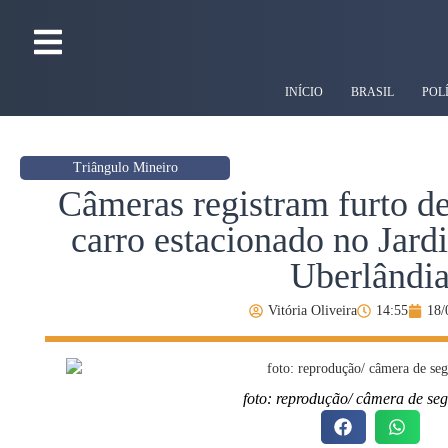
INÍCIO
BRASIL
POL
Triângulo Mineiro
Câmeras registram furto d
carro estacionado no Jar
Uberlândi
Vitória Oliveira
14:55
18/
foto: reprodução/ câmera de se