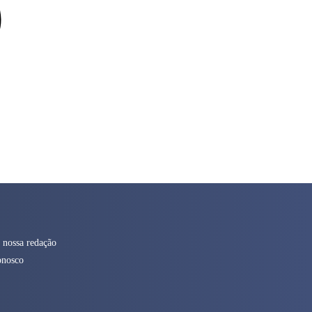
 nossa redação
onosco