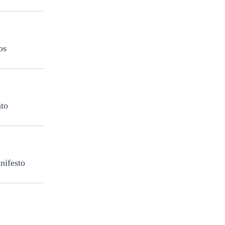
os
ato
nifesto