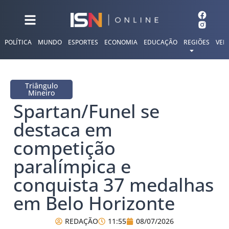
POLÍTICA
MUNDO
ESPORTES
ECONOMIA
EDUCAÇÃO
REGIÕES
VER
Triângulo
Mineiro
Spartan/Funel se
destaca em
competição
paralímpica e
conquista 37 medalhas
em Belo Horizonte
REDAÇÃO
11:55
08/07/2026